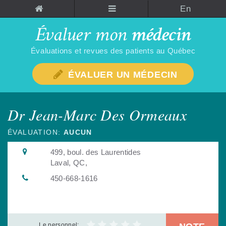
En
Évaluations et revues des patients au Québec
ÉVALUER UN MÉDECIN
Dr Jean-Marc Des Ormeaux
ÉVALUATION:
AUCUN
499, boul. des Laurentides
Laval, QC,
450-668-1616
Le personnel: