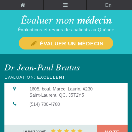
En
Évaluations et revues des patients au Québec
ÉVALUER UN MÉDECIN
Dr Jean-Paul Brutus
ÉVALUATION:
EXCELLENT
1605, boul. Marcel Laurin, #230
Saint-Laurent, QC, J5T2Y5
(514) 700-4780
Le personnel: