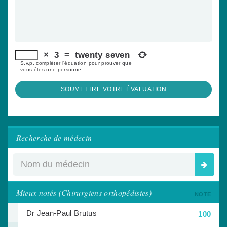
×
3
=
twenty seven
S.v.p. compléter l'équation pour prouver que
vous êtes une personne.
SOUMETTRE VOTRE ÉVALUATION
Recherche de médecin
Mieux notés (Chirurgiens orthopédistes)
NOTE
Dr Jean-Paul Brutus
100